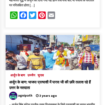
महाभारत युद्ध में अर्जुन को दिया गया यह ज्ञान वर्षों-वर्षों बाद भी यथार्थ के धरातल
पर परिलक्षित होता […]
WhatsApp
Facebook
Twitter
Pinterest
Email
अर्जुन के बाण
उज्जैन
चुनाव
अर्जुन के बाण: भाजपा प्रत्याशी में पारस जी की छवि तलाश रहे हैं
उत्तर के मतदाता
agnipath
3 years ago
– अर्जुन सिंह चंदेल उज्जैन-उत्तर विधानसभा के लिये प्रत्याशी का चयन भारतीय