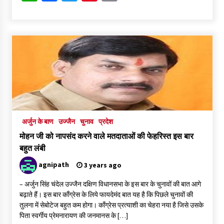
महाकाल मंदिर क्षेत्र के आश्रम में हड़कंप, महामंडलेश्वर ज्ञानदास पर दुष्कर्म
का केस दर्ज, गिरफ्तारी के लिए पुलिस की दबिश
1 week ago
फर्जी कागजात से वाहन बेचकर रात में खुद ही कर लेते थे चोरी
1 week ago
अर्जुन के बाण
उज्जैन
चुनाव
प्रदेश
मोहन जी को नापसंद करने वाले मतदाताओं की फेहरिस्त इस बार
बहुत लंबी
agnipath
3 years ago
– अर्जुन सिंह चंदेल उज्जैन दक्षिण विधानसभा के इस बार के चुनावों की बात आगे
बढ़ाते हैं। इस बार काँग्रेस के लिये फायदेमंद बात यह है कि पिछले चुनावों की
तुलना में सेबोटेज बहुत कम होगा। काँग्रेस प्रत्याशी का चेहरा नया है जिसे उसके
पिता स्वर्गीय प्रेमनारायण की जनमानस के […]