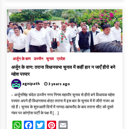
मध्य प्रदेश में निजी विद्यालय संचालन के लिए नए नियम
5 days ago
मक्सी की बेटियों ने राष्ट्रीय मंच पर लहराया परचम
5 days ago
अर्जुन के बाण
उज्जैन
चुनाव
प्रदेश
दतिया उपचुनाव में हार के बाद भाजपा की बड़ी कार्रवाई, पूरी जिला इकाई और
मंडल-मोर्चा भंग
अर्जुन के वाण: तराना विधानसभा चुनाव में कहीं हार न जाएँ हीरो बने
5 days ago
महेश परमार
agnipath
3 years ago
उज्जैन में थैली की आड़ में पुजारी की जेब से 80 हजार रुपये का मोबाइल पार
1 week ago
– अर्जुनसिंह चंदेल उज्जैन नगर निगम महापौर चुनाव से हीरो बने विधायक महेश
परमार अपने ही विधानसभा क्षेत्र तराना में इस बार के चुनाव में में जीरो नजर आ
रहे हैं। चुनाव के शुरुआती दिनों में नागदा-खाचरौद के बाद तराना सीट को दूसरे
नंबर पर कांग्रेस पार्टी के पक्ष में […]
बाबा महाकाल की सवारी मार्ग का हो रहा कायाकल्प, भव्य वॉल पेंटिंग और चौड़ी
सड़कों से निखरेगी अवंतिका की अलौकिक छटा
WhatsApp
Facebook
Twitter
Pinterest
Email
1 week ago