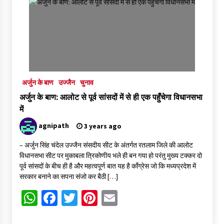
4 वर्ष पूर्ण होने पर नगर निगम बोर्ड ने गिनवाईं अपनी उपलब्धियां
5 days ago
दुष्कर्म के आरोपी महामंडलेश्वर की तलाश तेज: दोनों आश्रमों पर पुलिस की
दबिश, शहर छोड़ फरार हुआ ज्ञानदास
5 days ago
अर्जुन के बाण
उज्जैन
चुनाव
अर्जुन के बाण: आलोट से पूर्व सांसदों में से ही एक पहुँचेगा विधानसभा
5 days ago
में
agnipath
3 years ago
– अर्जुन सिंह चंदेल उज्जैन संसदीय सीट के अंतर्गत रतलाम जिले की आलोट
बहू दिलाने के नाम पर 1.40 लाख की ठगी, दो माह से फरार शातिर ठग
विधानसभा सीट पर मुकाबला त्रिकोणीय भले ही बन गया हो परंतु मुख्य टक्कर दो
गिरफ्तार
पूर्व सांसदों के बीच ही है और महत्वपूर्ण बात यह है काँग्रेस जो कि मध्यप्रदेश में
5 days ago
सरकार बनाने का सपना संजो कर बैठी […]
WhatsApp
Facebook
Twitter
Pinterest
Email
मौत से ठीक घंटे भर पहले पिता से की थी वीडियो कॉल, फिर फंदे पर झूलती
मिली नवविवाहिता
5 days ago