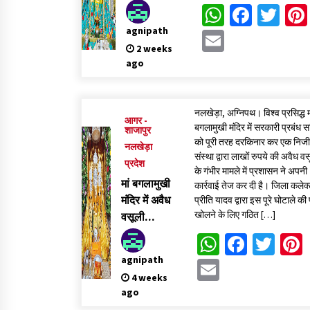
मंदिर समिति
WhatsAp
Faceb
Twi
ने सुपुर्दगी में
agnipath
Email
लिया करोड़ों
2 weeks
का सोना-
ago
चांदी और
नकदी
नलखेड़ा, अग्निपथ। विश्व प्रसिद्ध म
आगर -
बगलामुखी मंदिर में सरकारी प्रबंध 
शाजापुर
को पूरी तरह दरकिनार कर एक निज
नलखेड़ा
संस्था द्वारा लाखों रुपये की अवैध व
प्रदेश
के गंभीर मामले में प्रशासन ने अपनी
मां बगलामुखी
कार्रवाई तेज कर दी है। जिला कलेक
मंदिर में अवैध
प्रीति यादव द्वारा इस पूरे घोटाले की 
खोलने के लिए गठित […]
वसूली
मामला: जांच
WhatsAp
Faceb
Twi
दल ने खंगाले
agnipath
Email
दस्तावेज, बैंक
4 weeks
खातों की
ago
जांच