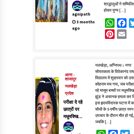
धूमधाम से
श्रद्धालुओं ने सम्मिलि
निकला भव्य
होकर पुण्य […]
agnipath
चल समारोह
Wha
F
3 months
ago
Pint
E
नलखेड़ा, अग्निपथ। नगर
सोयतकला के विवेकानंद राष्
आगर -
विद्यालय में शुक्रवार को उ
शाजापुर
कोहराम मच गया, जब परीक्षा
नलखेड़ा
रहे मासूम बच्चों पर मधुमक्खि
प्रदेश
झुंड ने अचानक हमला कर 
परीक्षा दे रहे
इस हृदयविदारक घटना में कक
छात्रों पर
चौथी के 9 वर्षीय छात्र रमन
उपचार के दौरान मौत हो गई
मधुमक्खियों
जबकि […]
का खूनी
हमला, मासूम