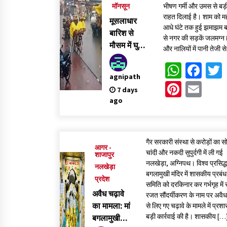
मॉनसून
भीषण गर्मी और उमस से बड़
मध्य प्रदेश में निजी विद्यालय संचालन के लिए नए नियम
राहत दिलाई है। शाम को 
मूसलाधार
2 days ago
आधे घंटे तक हुई झमाझम ब
बारिश से
से नगर की सड़कें जलमग्न ह
मौसम में घुली
और नालियों में पानी तेजी स
ठंडक, उमस
उज्जैन में थैली की आड़ में पुजारी की जेब से 80 हजार
Whats
Fac
से तड़पते
रुपये का मोबाइल पार
agnipath
5 days ago
लोगों के चेहरे
Pinter
Ema
7 days
खिले
ago
फर्जी कागजात से वाहन बेचकर रात में खुद ही कर लेते थे
चोरी
5 days ago
गैर सरकारी संस्था से करोड़ों का स
आगर -
चांदी और नकदी सुपुर्दगी में ली गई
शाजापुर
नलखेड़ा, अग्निपथ। विश्व प्रसिद्ध 
नलखेड़ा
बगलामुखी मंदिर में शासकीय प्रबंध
प्रदेश
समिति को दरकिनार कर गर्भगृह में स्
अवैध चढ़ावे
रजत सौंदर्यीकरण के नाम पर अवैध
का मामला: मां
से लिए गए चढ़ावे के मामले में प्रश
बड़ी कार्रवाई की है। शासकीय […
बगलामुखी