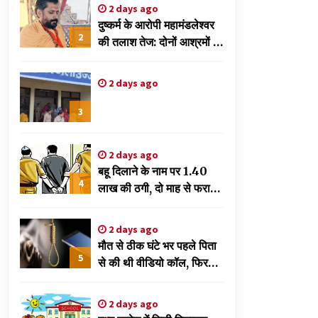
2 days ago
दतिया उपचुनाव में हार के बाद भाजपा की बड़ी कार्रवाई, पूरी
दुष्कर्म के आरोपी महामंडलेश्वर
जिला इकाई और मंडल-मोर्चा भंग
2
की तलाश तेज: दोनों आश्रमों पर
2 days ago
पुलिस की दबिश, शहर छोड़
फरार हुआ ज्ञानदास
rest
2 days ago
महाकाल मंदिर क्षेत्र के आश्रम में हड़कंप, महामंडलेश्वर
ज्ञानदास पर दुष्कर्म का केस दर्ज, गिरफ्तारी के लिए पुलिस
की दबिश
3
5 days ago
2 days ago
बहू दिलाने के नाम पर 1.40
4
लाख की ठगी, दो माह से फरार
शातिर ठग गिरफ्तार
2 days ago
मौत से ठीक घंटे भर पहले पिता
5
से की थी वीडियो कॉल, फिर
फंदे पर झूलती मिली
नवविवाहिता
2 days ago