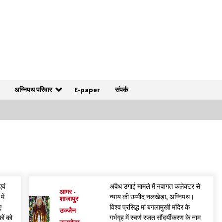
अग्निपथ परिवार
E-paper
संपर्क
4 वर्ष पूर्ण होने पर नगर निगम बोर्ड ने गिनवाईं अपनी
उपलब्धियां
2 days ago
वं
अवैध उगाई मामले में नवागत कलेक्टर से
बहू दिलाने के नाम पर 1.40 लाख की ठगी, दो माह से फरार
आगर -
ें
न्याय की उम्मीद नलखेड़ा, अग्निपथ।
शाजापुर
शातिर ठग गिरफ्तार
ए
विश्व प्रसिद्ध मां बगलामुखी मंदिर के
2 days ago
उज्जैन
कों को
गर्भगृह में स्वर्ण रजत सौंदर्यीकरण के नाम