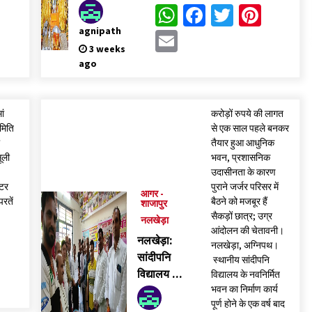
को बचाने के
p
ook
tter
Pinterest
WhatsApp
Facebook
Twitter
Pinte
लिए
agnipath
Email
बगलामुखी
3 weeks
मंदिर की जांच
ago
रिपोर्ट दबाई
ां
करोड़ों रुपये की लागत
समिति
से एक साल पहले बनकर
ी
तैयार हुआ आधुनिक
सूली
भवन, प्रशासनिक
उदासीनता के कारण
्टर
पुराने जर्जर परिसर में
आगर -
परतें
बैठने को मजबूर हैं
शाजापुर
सैकड़ों छात्र; उग्र
नलखेड़ा
आंदोलन की चेतावनी।
p
ook
tter
Pinterest
नलखेड़ा:
नलखेड़ा, अग्निपथ।
सांदीपनि
स्थानीय सांदीपनि
विद्यालय को
विद्यालय के नवनिर्मित
भवन का निर्माण कार्य
नवीन भवन में
पूर्ण होने के एक वर्ष बाद
स्थानांतरित