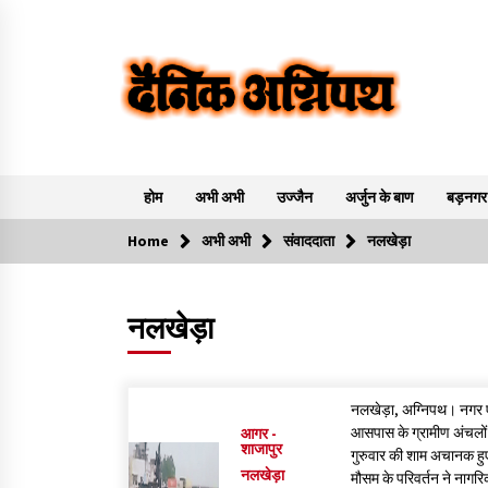
Skip
to
content
Dainik Agnipath..
होम
अभी अभी
उज्जैन
अर्जुन के बाण
बड़नगर
Home
अभी अभी
संवाददाता
नलखेड़ा
ट्रेंडिंग
नलखेड़ा
महाकाल दर्शन: सावन-भादों के लिए विशेष व्यवस्थाएं, VIP
दर्शन की गाइडलाइन तय नहीं!
1 year ago
नलखेड़ा, अग्निपथ। नगर ए
2 days ago
आसपास के ग्रामीण अंचलों म
आगर -
शाजापुर
गुरुवार की शाम अचानक हु
नलखेड़ा
मौसम के परिवर्तन ने नागरि