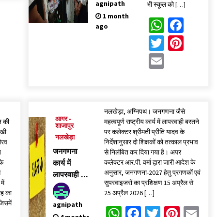
agnipath
भी स्कूल को […]
करने की मांग;
1 month
ब्लॉक
WhatsA
Face
ago
कांग्रेस ने
Twitter
Pinte
शिक्षा विभाग
को सौंपा
Email
ज्ञापन
नलखेड़ा, अग्निपथ। जनगणना जैसे
आगर -
ि की
महत्वपूर्ण राष्ट्रीय कार्य में लापरवाही बरतने
शाजापुर
ुखी
पर कलेक्टर श्रीमती प्रीति यादव के
नलखेड़ा
ौरव
निर्देशानुसार दो शिक्षकों को तत्काल प्रभाव
जनगणना
त
से निलंबित कर दिया गया है। अपर
के
कार्य में
कलेक्टर आर.पी. वर्मा द्वारा जारी आदेश के
स
अनुसार, जनगणना-2027 हेतु प्रगणकों एवं
लापरवाही पर
ें
सुपरवाइजरों का प्रशिक्षण 15 अप्रैल से
दो शिक्षक
ोह का
25 अप्रैल 2026 […]
निलंबित
िसमें
agnipath
WhatsApp
Facebook
Twitter
Pinte
Em