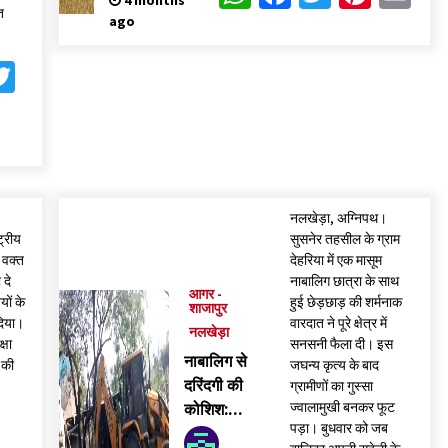
4 months
त
ago
tsApp
acebook
Twitter
erest
mail
नलखेड़ा, अग्निपथ।
ट्रीय
सुसनेर तहसील के ग्राम
स वक्त
देहरिया में एक मासूम
 दे
नाबालिग छात्रा के साथ
आगर -
यों के
हुई छेड़छाड़ की शर्मनाक
शाजापुर
दिया।
वारदात ने पूरे क्षेत्र में
नलखेड़ा
्षा
सनसनी फैला दी। इस
नाबालिग से
 की
जघन्य कृत्य के बाद
दरिंदगी की
,
ग्रामीणों का गुस्सा
ज्वालामुखी बनकर फूट
कोशिश:
पड़ा। बुधवार को जब
आक्रोश का