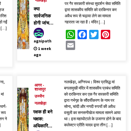
नलखेड़ा
ी
पर गैर सरकारी संस्था सुदर्शन सेवा समिति
क्या
मक्सी की बेटियों ने राष्ट्रीय मंच पर लहराया परचम
महज
द्वारा शासकीय समिति को दरकिनार कर
2 days ago
सार्वजनिक
ारिश
अवैध रूप से चढ़ावा लेने का मामला
ो गईं
गहराता जा रहा है। मंदिर […]
होगी जांच
े […]
रिपोर्ट,
WhatsApp
Facebook
Twitter
Pinte
बाबा महाकाल की सवारी मार्ग का हो रहा कायाकल्प, भव्य वॉल
दोषियों पर
App
ebook
Twitter
पेंटिंग और चौड़ी सड़कों से निखरेगी अवंतिका की अलौकिक
agnipath
Email
होगी सख्त
छटा
est
il
1 week
कार्रवाई
5 days ago
ago
ोना,
नलखेड़ा, अग्निपथ। विश्व प्रसिद्ध मां
आगर -
बगलामुखी मंदिर में शासकीय प्रबंध समिति
शाजापुर
मां
को दरकिनार कर एक गैर सरकारी समिति
उज्जैन
द्वारा गर्भगृह के सौंदर्यीकरण के नाम पर
नलखेड़ा
वर्ण-
सोना, चांदी और नगदी रुपयों की अवैध
रक्षक ही बने
 रूप
वसूली का सनसनीखेज मामला सामने आया
भक्षक:
ासन ने
था। इस महाघोटाले के उजागर होने के बाद
]
कलेक्टर प्रीति यादव द्वारा तीन […]
अधिकारियों