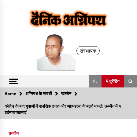
Skip
to
Dainik Agnipath..
content
संस्थापक
ट्रेंडिंग
Home
अग्निपथ के सारथी
उज्जैन
ट्रेंडिंग
कोविड के बाद युवाओं में मानसिक तनाव और आत्महत्या के बढ़ते मामले: उज्जैन में 4
दर्दनाक घटनाएं
महाकाल दर्शन: सावन-भादों के लिए विशेष व्यवस्थाएं, VIP दर्शन की
गाइडलाइन तय नहीं!
1 year ago
उज्जैन