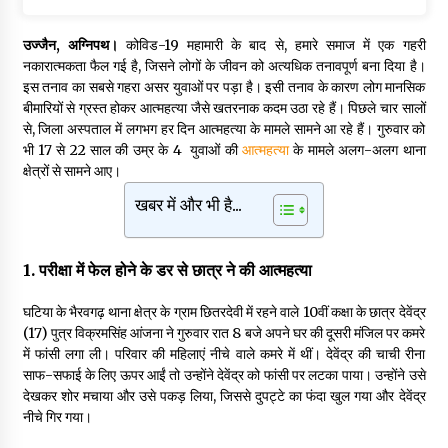
मध्य प्रदेश में निजी विद्यालय संचालन के लिए नए नियम
उज्जैन, अग्निपथ।
कोविड-19 महामारी के बाद से, हमारे समाज में एक गहरी
3 days ago
नकारात्मकता फैल गई है, जिसने लोगों के जीवन को अत्यधिक तनावपूर्ण बना दिया है।
इस तनाव का सबसे गहरा असर युवाओं पर पड़ा है। इसी तनाव के कारण लोग मानसिक
बीमारियों से ग्रस्त होकर आत्महत्या जैसे खतरनाक कदम उठा रहे हैं। पिछले चार सालों
मक्सी की बेटियों ने राष्ट्रीय मंच पर लहराया परचम
से, जिला अस्पताल में लगभग हर दिन आत्महत्या के मामले सामने आ रहे हैं। गुरुवार को
3 days ago
भी 17 से 22 साल की उम्र के 4 युवाओं की
आत्महत्या
के मामले अलग-अलग थाना
क्षेत्रों से सामने आए।
खबर में और भी है...
दतिया उपचुनाव में हार के बाद भाजपा की बड़ी कार्रवाई, पूरी जिला इकाई और
मंडल-मोर्चा भंग
3 days ago
1. परीक्षा में फेल होने के डर से छात्र ने की आत्महत्या
उज्जैन में थैली की आड़ में पुजारी की जेब से 80 हजार रुपये का मोबाइल पार
घटिया के भैरवगढ़ थाना क्षेत्र के ग्राम छितरदेवी में रहने वाले 10वीं कक्षा के छात्र देवेंद्र
6 days ago
(17) पुत्र विक्रमसिंह आंजना ने गुरुवार रात 8 बजे अपने घर की दूसरी मंजिल पर कमरे
में फांसी लगा ली। परिवार की महिलाएं नीचे वाले कमरे में थीं। देवेंद्र की चाची रीना
साफ-सफाई के लिए ऊपर आईं तो उन्होंने देवेंद्र को फांसी पर लटका पाया। उन्होंने उसे
बाबा महाकाल की सवारी मार्ग का हो रहा कायाकल्प, भव्य वॉल पेंटिंग और चौड़ी
देखकर शोर मचाया और उसे पकड़ लिया, जिससे दुपट्टे का फंदा खुल गया और देवेंद्र
सड़कों से निखरेगी अवंतिका की अलौकिक छटा
नीचे गिर गया।
6 days ago