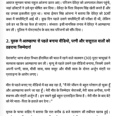
आवाज सुनकर चाचा राहुल आंजना ऊपर आए। परिजन देवेंद्र को अस्पताल लेकर पहुंचे,
जहां डॉक्टरों ने उसे मृत घोषित कर दिया। देवेंद्र के पिता विक्रम सिंह खेती करते हैं और
महाकाल मंदिर क्षेत्र के आश्रम में हड़कंप, महामंडलेश्वर ज्ञानदास पर दुष्कर्म
वह उनका इकलौता पुत्र था। चाचा ईश्वर सिंह आंजना ने बताया कि देवेंद्र को 10वीं
का केस दर्ज, गिरफ्तारी के लिए पुलिस की दबिश
कक्षा में सप्लीमेंट्री आई थी। कुछ दिन पहले उसने सप्लीमेंट्री की परीक्षा दी थी, लेकिन
6 days ago
उसे डर था कि वह फेल हो जाएगा। संभवतः इसी मानसिक तनाव में देवेंद्र ने आत्महत्या
कर ली। पुलिस ने पोस्टमार्टम के बाद शव परिजनों को सौंप दिया।
फर्जी कागजात से वाहन बेचकर रात में खुद ही कर लेते थे चोरी
6 days ago
2. युवक ने आत्महत्या से पहले बनाया वीडियो, पत्नी और ससुराल वालों को
ठहराया जिम्मेदार!
देवासगेट थाना क्षेत्र स्थित हीरामिल की चाल में रहने वाले सलमान (30) पुत्र चाचूखां ने
सल्फास खाकर आत्महत्या कर ली। मृत्यु से पहले उसने एक वीडियो बनाया, जिसमें उसने
अपनी पत्नी, सास, मौसी सास, मामा ससुर और मौसी सास के दोस्त अर्जुन मंत्री पर
प्रताड़ना के आरोप लगाए।
मौत से पहले बनाए गए वीडियो में वह कह रहा है, “मैं मेरे जीवन से बहुत परेशान हो चुका हूँ
और आत्महत्या करने जा रहा हूँ। मेरी मौत के जिम्मेदार सेराजबी, मेरी सास अनीसा, पत्नी
शबनम और मंत्री अर्जुन हैं। इन सबने मुझे बहुत प्रताड़ित किया है। मेरी मौत के बाद बेटे
को मेरे माता-पिता के हवाले कर देना।”
मृतक के चाचा वाहिद ने बताया कि रात करीब 8 बजे सलमान की तबीयत खराब हुई।