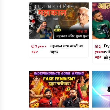
महाकाल भस्म आरती का
Dy
2 years
2
ago
रहस्य
wi
years
ago
को ग