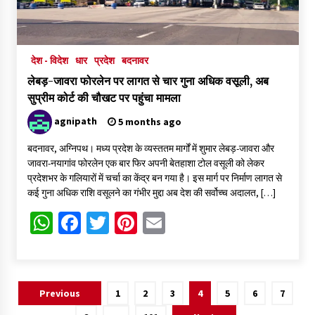
देश - विदेश
धार
प्रदेश
बदनावर
लेबड़-जावरा फोरलेन पर लागत से चार गुना अधिक वसूली, अब
सुप्रीम कोर्ट की चौखट पर पहुंचा मामला
agnipath
5 months ago
बदनावर, अग्निपथ। मध्य प्रदेश के व्यस्ततम मार्गों में शुमार लेबड़-जावरा और
जावरा-नयागांव फोरलेन एक बार फिर अपनी बेतहाशा टोल वसूली को लेकर
प्रदेशभर के गलियारों में चर्चा का केंद्र बन गया है। इस मार्ग पर निर्माण लागत से
कई गुना अधिक राशि वसूलने का गंभीर मुद्दा अब देश की सर्वोच्च अदालत, […]
WhatsApp
Facebook
Twitter
Pinterest
Email
Posts
Previous
1
2
3
4
5
6
7
pagination