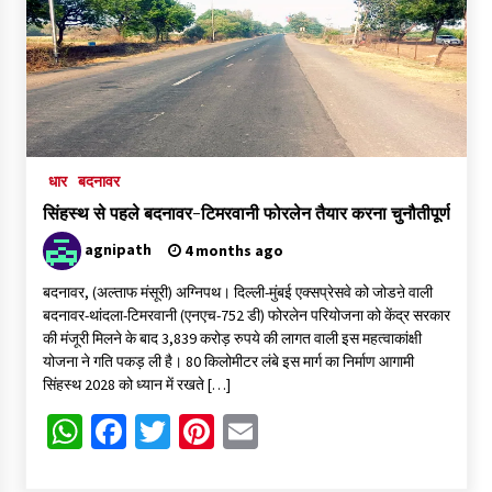
4 वर्ष पूर्ण होने पर नगर निगम बोर्ड ने गिनवाईं अपनी उपलब्धियां
2 days ago
दुष्कर्म के आरोपी महामंडलेश्वर की तलाश तेज: दोनों आश्रमों पर पुलिस की
दबिश, शहर छोड़ फरार हुआ ज्ञानदास
2 days ago
धार
बदनावर
सिंहस्थ से पहले बदनावर-टिमरवानी फोरलेन तैयार करना चुनौतीपूर्ण
2 days ago
agnipath
4 months ago
बदनावर, (अल्ताफ मंसूरी) अग्निपथ। दिल्ली-मुंबई एक्सप्रेसवे को जोडऩे वाली
बदनावर-थांदला-टिमरवानी (एनएच-752 डी) फोरलेन परियोजना को केंद्र सरकार
बहू दिलाने के नाम पर 1.40 लाख की ठगी, दो माह से फरार शातिर ठग
की मंजूरी मिलने के बाद 3,839 करोड़ रुपये की लागत वाली इस महत्वाकांक्षी
गिरफ्तार
योजना ने गति पकड़ ली है। 80 किलोमीटर लंबे इस मार्ग का निर्माण आगामी
2 days ago
सिंहस्थ 2028 को ध्यान में रखते […]
WhatsApp
Facebook
Twitter
Pinterest
Email
मौत से ठीक घंटे भर पहले पिता से की थी वीडियो कॉल, फिर फंदे पर झूलती
मिली नवविवाहिता
2 days ago