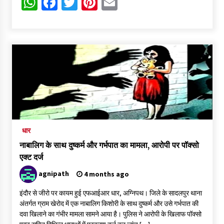
WhatsApp
Facebook
Twitter
Pinterest
Email
महाकाल मंदिर क्षेत्र के आश्रम में हड़कंप, महामंडलेश्वर ज्ञानदास पर दुष्कर्म
का केस दर्ज, गिरफ्तारी के लिए पुलिस की दबिश
5 days ago
फर्जी कागजात से वाहन बेचकर रात में खुद ही कर लेते थे चोरी
5 days ago
धार
नाबालिग के साथ दुष्कर्म और गर्भपात का मामला, आरोपी पर पॉक्सो
एक्ट दर्ज
agnipath
4 months ago
इंदौर से जीरो पर कायम हुई एफआईआर धार, अग्निपथ। जिले के सादलपुर थाना
अंतर्गत ग्राम खेरोद में एक नाबालिग किशोरी के साथ दुष्कर्म और उसे गर्भपात की
दवा खिलाने का गंभीर मामला सामने आया है। पुलिस ने आरोपी के खिलाफ पॉक्सो