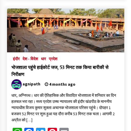
मध्य प्रदेश में निजी विद्यालय संचालन के लिए नए नियम
2 days ago
मक्सी की बेटियों ने राष्ट्रीय मंच पर लहराया परचम
2 days ago
इंदौर
देश - विदेश
धार
प्रदेश
दतिया उपचुनाव में हार के बाद भाजपा की बड़ी कार्रवाई, पूरी जिला इकाई और
मंडल-मोर्चा भंग
भोजशाला पहुंचे हाईकोर्ट जज, 53 मिनट तक किया बारीकी से
2 days ago
निरीक्षण
agnipath
4 months ago
उज्जैन में थैली की आड़ में पुजारी की जेब से 80 हजार रुपये का मोबाइल पार
5 days ago
धार, अग्निपथ। धार की ऐतिहासिक और विवादित भोजशाला में शनिवार का दिन
हलचल भरा रहा। मध्य प्रदेश उच्च न्यायालय की इंदौर खंडपीठ के माननीय
न्यायाधीश विजय कुमार शुक्ला अचानक भोजशाला परिसर पहुंचे। दोपहर 1
बजकर 52 मिनट पर शुरू हुआ यह दौरा करीब 53 मिनट तक चला। आगामी 2
बाबा महाकाल की सवारी मार्ग का हो रहा कायाकल्प, भव्य वॉल पेंटिंग और चौड़ी
अप्रैल को […]
सड़कों से निखरेगी अवंतिका की अलौकिक छटा
5 days ago