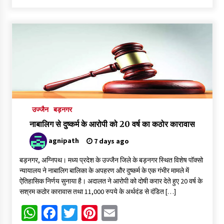
महाकाल मंदिर क्षेत्र के आश्रम में हड़कंप, महामंडलेश्वर ज्ञानदास पर दुष्कर्म
का केस दर्ज, गिरफ्तारी के लिए पुलिस की दबिश
6 days ago
फर्जी कागजात से वाहन बेचकर रात में खुद ही कर लेते थे चोरी
6 days ago
उज्जैन
बड़नगर
नाबालिग से दुष्कर्म के आरोपी को 20 वर्ष का कठोर कारावास
agnipath
7 days ago
बड़नगर, अग्निपथ। मध्य प्रदेश के उज्जैन जिले के बड़नगर स्थित विशेष पॉक्सो
न्यायालय ने नाबालिग बालिका के अपहरण और दुष्कर्म के एक गंभीर मामले में
ऐतिहासिक निर्णय सुनाया है। अदालत ने आरोपी को दोषी करार देते हुए 20 वर्ष के
सश्रम कठोर कारावास तथा 11,000 रुपये के अर्थदंड से दंडित […]
WhatsApp
Facebook
Twitter
Pinterest
Email