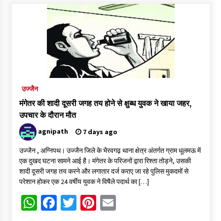
मध्य प्रदेश में निजी विद्यालय संचालन के लिए नए नियम
3 days ago
मक्सी की बेटियों ने राष्ट्रीय मंच पर लहराया परचम
3 days ago
उज्जैन
मंगेतर की शादी दूसरी जगह तय होने से क्षुब्ध युवक ने खाया जहर,
दतिया उपचुनाव में हार के बाद भाजपा की बड़ी कार्रवाई, पूरी जिला इकाई और
मंडल-मोर्चा भंग
उपचार के दौरान मौत
3 days ago
agnipath
7 days ago
उज्जैन में थैली की आड़ में पुजारी की जेब से 80 हजार रुपये का मोबाइल पार
उज्जैन , अग्निपथ। उज्जैन जिले के भैरवगढ़ थाना क्षेत्र अंतर्गत ग्राम धूलमऊ में
6 days ago
एक दुखद घटना सामने आई है। मंगेतर के परिजनों द्वारा रिश्ता तोड़ने, उसकी
शादी दूसरी जगह तय करने और लगातार दर्ज कराए जा रहे पुलिस मुकदमों से
परेशान होकर एक 24 वर्षीय युवक ने विषैले पदार्थ का […]
बाबा महाकाल की सवारी मार्ग का हो रहा कायाकल्प, भव्य वॉल पेंटिंग और चौड़ी
WhatsApp
Facebook
Twitter
Pinterest
Email
सड़कों से निखरेगी अवंतिका की अलौकिक छटा
6 days ago