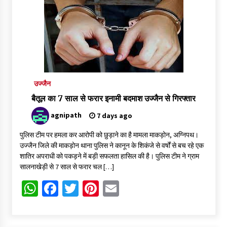
4 वर्ष पूर्ण होने पर नगर निगम बोर्ड ने गिनवाईं अपनी उपलब्धियां
3 days ago
दुष्कर्म के आरोपी महामंडलेश्वर की तलाश तेज: दोनों आश्रमों पर पुलिस की
दबिश, शहर छोड़ फरार हुआ ज्ञानदास
3 days ago
उज्जैन
बैतूल का 7 साल से फरार इनामी बदमाश उज्जैन से गिरफ्तार
3 days ago
agnipath
7 days ago
पुलिस टीम पर हमला कर आरोपी को छुड़ाने का है मामला माकड़ोन, अग्निपथ।
उज्जैन जिले की माकड़ोन थाना पुलिस ने कानून के शिकंजे से वर्षों से बच रहे एक
बहू दिलाने के नाम पर 1.40 लाख की ठगी, दो माह से फरार शातिर ठग
शातिर अपराधी को पकड़ने में बड़ी सफलता हासिल की है। पुलिस टीम ने ग्राम
गिरफ्तार
सालनाखेड़ी से 7 साल से फरार चल […]
3 days ago
WhatsApp
Facebook
Twitter
Pinterest
Email
मौत से ठीक घंटे भर पहले पिता से की थी वीडियो कॉल, फिर फंदे पर झूलती
मिली नवविवाहिता
3 days ago