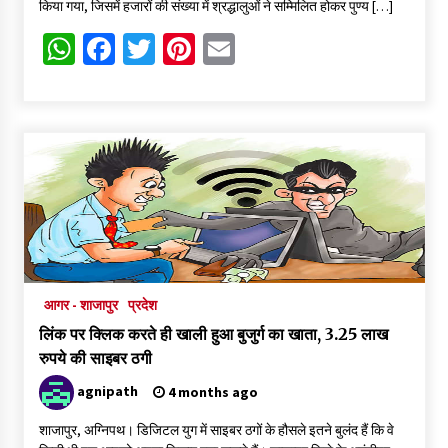
किया गया, जिसमें हजारों की संख्या में श्रद्धालुओं ने सम्मिलित होकर पुण्य […]
महाकाल मंदिर क्षेत्र के आश्रम में हड़कंप, महामंडलेश्वर ज्ञानदास पर दुष्कर्म
WhatsApp
Facebook
Twitter
Pinterest
Email
का केस दर्ज, गिरफ्तारी के लिए पुलिस की दबिश
5 days ago
फर्जी कागजात से वाहन बेचकर रात में खुद ही कर लेते थे चोरी
5 days ago
आगर - शाजापुर
प्रदेश
लिंक पर क्लिक करते ही खाली हुआ बुजुर्ग का खाता, 3.25 लाख
रुपये की साइबर ठगी
agnipath
4 months ago
शाजापुर, अग्निपथ। डिजिटल युग में साइबर ठगों के हौसले इतने बुलंद हैं कि वे