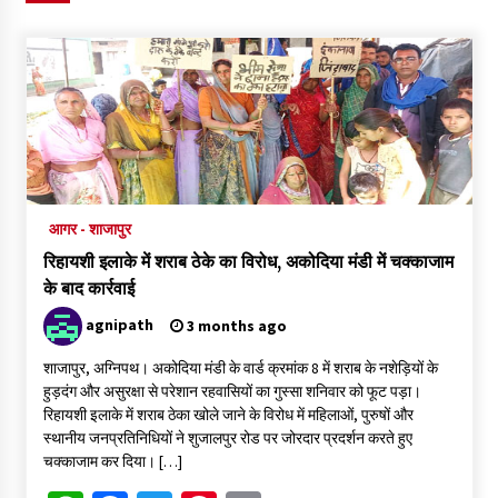
4 वर्ष पूर्ण होने पर नगर निगम बोर्ड ने गिनवाईं अपनी उपलब्धियां
2 days ago
दुष्कर्म के आरोपी महामंडलेश्वर की तलाश तेज: दोनों आश्रमों पर पुलिस की
दबिश, शहर छोड़ फरार हुआ ज्ञानदास
2 days ago
आगर - शाजापुर
2 days ago
रिहायशी इलाके में शराब ठेके का विरोध, अकोदिया मंडी में चक्काजाम
के बाद कार्रवाई
agnipath
3 months ago
बहू दिलाने के नाम पर 1.40 लाख की ठगी, दो माह से फरार शातिर ठग
गिरफ्तार
शाजापुर, अग्निपथ। अकोदिया मंडी के वार्ड क्रमांक 8 में शराब के नशेड़ियों के
2 days ago
हुड़दंग और असुरक्षा से परेशान रहवासियों का गुस्सा शनिवार को फूट पड़ा।
रिहायशी इलाके में शराब ठेका खोले जाने के विरोध में महिलाओं, पुरुषों और
मौत से ठीक घंटे भर पहले पिता से की थी वीडियो कॉल, फिर फंदे पर झूलती
स्थानीय जनप्रतिनिधियों ने शुजालपुर रोड पर जोरदार प्रदर्शन करते हुए
मिली नवविवाहिता
चक्काजाम कर दिया। […]
2 days ago