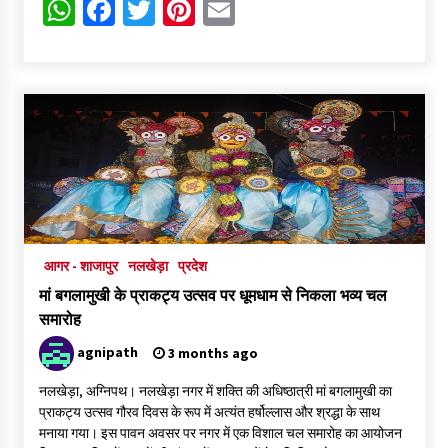
WhatsApp
Facebook
Twitter
Pinterest
Email
मध्य प्रदेश में निजी विद्यालय संचालन के लिए नए नियम
2 days ago
मक्सी की बेटियों ने राष्ट्रीय मंच पर लहराया परचम
2 days ago
दतिया उपचुनाव में हार के बाद भाजपा की बड़ी कार्रवाई, पूरी जिला इकाई और
मंडल-मोर्चा भंग
2 days ago
आगर - शाजापुर
नलखेड़ा
प्रदेश
मां बगलामुखी के प्राकट्य उत्सव पर धूमधाम से निकला भव्य चल
उज्जैन में थैली की आड़ में पुजारी की जेब से 80 हजार रुपये का मोबाइल पार
समारोह
5 days ago
agnipath
3 months ago
नलखेड़ा, अग्निपथ। नलखेड़ा नगर में शक्ति की अधिष्ठात्री मां बगलामुखी का
बाबा महाकाल की सवारी मार्ग का हो रहा कायाकल्प, भव्य वॉल पेंटिंग और चौड़ी
सड़कों से निखरेगी अवंतिका की अलौकिक छटा
प्राकट्य उत्सव गौरव दिवस के रूप में अत्यंत हर्षोल्लास और श्रद्धा के साथ
5 days ago
मनाया गया। इस पावन अवसर पर नगर में एक विशाल चल समारोह का आयोजन